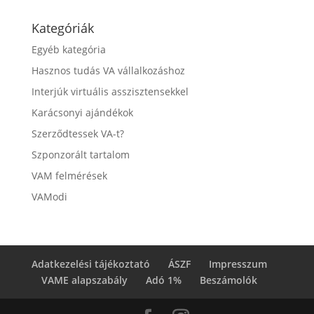
Kategóriák
Egyéb kategória
Hasznos tudás VA vállalkozáshoz
Interjúk virtuális asszisztensekkel
Karácsonyi ajándékok
Szerződtessek VA-t?
Szponzorált tartalom
VAM felmérések
VAModi
Adatkezelési tájékoztató
ÁSZF
Impresszum
VAME alapszabály
Adó 1%
Beszámolók