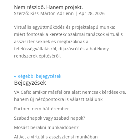
Nem részidő. Hanem projekt.
Szerző:
Kiss-Márton Adrienn
|
Apr 28, 2026
Virtuális együttműködés és projektalapú munka:
miért fontosak a keretek? Szakmai tanácsok virtuális
asszisztenseknek és megbízóknak a
felelősségvállalásról, díjazásról és a hatékony
rendszerek építéséről.
« Régebbi bejegyzések
Bejegyzések
VA Café: amikor másfél óra alatt nemcsak kérdésekre,
hanem új nézőpontokra is választ találunk
Partner, nem háttérember
Szabadnapok vagy szabad napok?
Mosást berakni munkaidőben?
AI Act a virtuális asszisztensi munkában