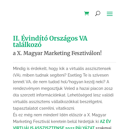
II. Évindító Országos VA
találkozó
a X. Magyar Marketing Fesztiválon!
Mindig is érdekelt, hogy kik a virtuális asszisztensek
(VA), miben tudnak segíteni? Esetleg Te is szívesen
lennél VA, de nem tudod hol/hogyan kezdj neki? A
rendezvényen megosztjuk Veled a hazai piacon 2012
óta szerzett információinkat. Lehetőséged lesz valódi
virtuális asszisztens vállalkozókkal beszélgetni,
tapasztalatot cserélni, vitatkozni.
És ez még nem minden! Idén először a X. Magyar
Marketing Fesztivál keretein belül hirdetjük ki
AZ ÉV
VIRTUÁLIS ASSZISZTENSE 2022 PÁLYÁZAT
szakmai