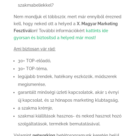
szakmabeliekkel?
Nem mondjuk el többször, mert már ennyiből érezned
kell, hogy neked ott a helyed a
X. Magyar Marketing
Fesztivál
on! További információkért
kattints ide
gyorsan és biztosítsd a helyed már most!
Ami biztosan vár rád:
30+ TOP-előadó,
30+ TOP-téma,
legújabb trendek, hatékony eszközök, módszerek
megismerése,
garantált minőségi üzleti kapcsolatok, akár 1 évnyi
új kapcsolat, és 12 hónapos marketing klubtagság,
a szakma krémje,
szakmai kiállítások hasznos- és neked hasznot hozó
szolgáltatások, termékek bemutatásával.
Valamint
networking
betétprogramunk keretén belül