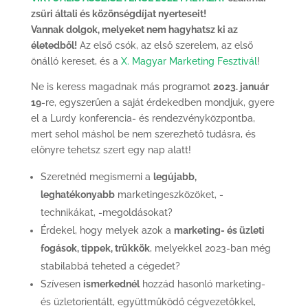
zsűri általi és közönségdíjat nyerteseit!
Vannak dolgok, melyeket nem hagyhatsz ki az
életedből!
Az első csók, az első szerelem, az első
önálló kereset, és a
X. Magyar Marketing Fesztivál
!
Ne is keress magadnak más programot
2023. január
19
-re, egyszerűen a saját érdekedben mondjuk, gyere
el a Lurdy konferencia- és rendezvényközpontba,
mert sehol máshol be nem szerezhető tudásra, és
előnyre tehetsz szert egy nap alatt!
Szeretnéd megismerni a
legújabb,
leghatékonyabb
marketingeszközöket, -
technikákat, -megoldásokat?
Érdekel, hogy melyek azok a
marketing- és üzleti
fogások, tippek, trükkök
, melyekkel 2023-ban még
stabilabbá teheted a cégedet?
Szívesen
ismerkednél
hozzád hasonló marketing-
és üzletorientált, együttműködő cégvezetőkkel,