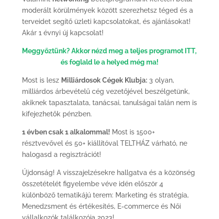
moderált körülmények között szerezhetsz téged és a
terveidet segítő üzleti kapcsolatokat, és ajánlásokat!
Akár 1 évnyi új kapcsolat!
Meggyőztünk? Akkor nézd meg a teljes programot ITT,
és foglald le a helyed még ma!
Most is lesz
Milliárdosok Cégek Klubja:
3 olyan,
milliárdos árbevételű cég vezetőjével beszélgetünk,
akiknek tapasztalata, tanácsai, tanulságai talán nem is
kifejezhetők pénzben.
1 évben csak 1 alkalommal!
Most is 1500+
résztvevővel és 50+ kiállítóval TELTHÁZ várható, ne
halogasd a regisztrációt!
Újdonság! A visszajelzésekre hallgatva és a közönség
összetételét figyelembe véve idén először 4
különböző tematikájú terem: Marketing és stratégia,
Menedzsment és értékesítés, E-commerce és Női
vállalkozók találkozója 2023!