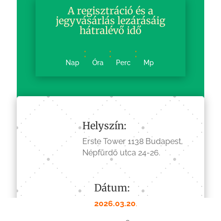
A regisztráció és a
jegyvásárlás lezárásáig
hátralévő idő
:
:
:
Nap
Óra
Perc
Mp
Helyszín:
Erste Tower 1138 Budapest,
Népfürdő utca 24-26.
Dátum:
2026.03.20
.