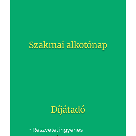
Szakmai alkotónap
Díjátadó
• Részvétel ingyenes