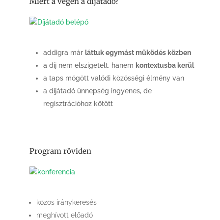
Miért a végén a díjátadó?
addigra már
láttuk egymást működés közben
a díj nem elszigetelt, hanem
kontextusba kerül
a taps mögött valódi közösségi élmény van
a díjátadó ünnepség ingyenes, de
regisztrációhoz kötött
Program röviden
közös iránykeresés
meghívott előadó