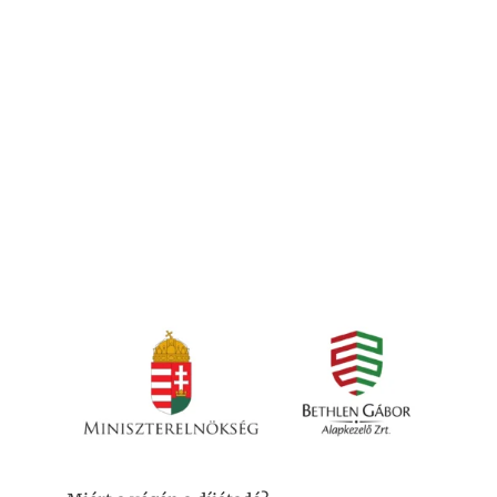
17:00 - 18:00
A program a Városi Civil Alap pályázat keretében “Az
átalakulóban lévő hazai munkaerőpiac kínálati oldalát
biztosítani kívánó virtuális asszisztensek képzése,
összefogása, közösséggé formálása.” címmel VCA-
KP-1-2025/4-001041 azonosító számmal a
Miniszterelnökség és a Bethlen Gábor alapkezelő
támogatásával valósul meg.