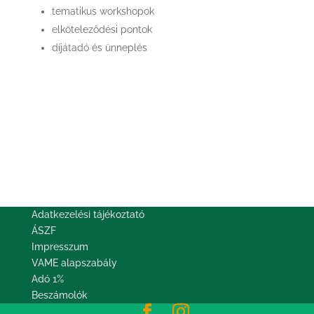
tematikus workshopok
elköteleződési pontok
díjátadó és ünneplés
A regisztráció és a jegyvásárlás
lezárásáig hátralévő idő
:
:
:
Nap
Óra
Perc
Mp
Adatkezelési tájékoztató
ÁSZF
Impresszum
VAME alapszabály
Adó 1%
Beszámolók