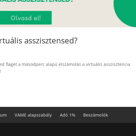
tuális asszisztensed?
ed flaget a másodperc alapú elszámolás a virtuális asszisztencia
!
zum
VAME alapszabály
Adó 1%
Beszámolók