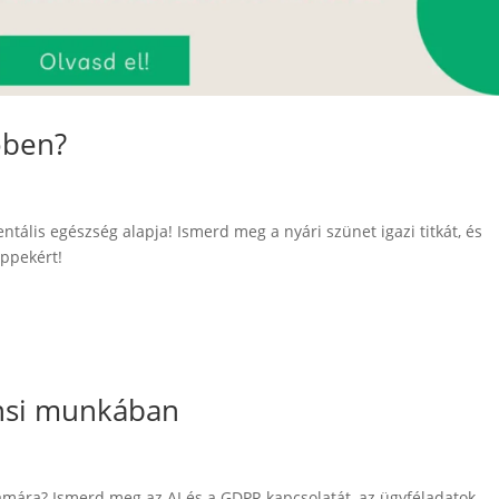
őben?
lis egészség alapja! Ismerd meg a nyári szünet igazi titkát, és
ippekért!
tensi munkában
 számára? Ismerd meg az AI és a GDPR kapcsolatát, az ügyféladatok