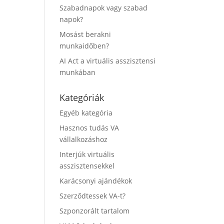
Szabadnapok vagy szabad
napok?
Mosást berakni
munkaidőben?
AI Act a virtuális asszisztensi
munkában
Kategóriák
Egyéb kategória
Hasznos tudás VA
vállalkozáshoz
Interjúk virtuális
asszisztensekkel
Karácsonyi ajándékok
Szerződtessek VA-t?
Szponzorált tartalom