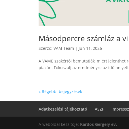
Másodpercre számláz a vir
Szerző:
VAM Team
|
Jun 11, 2026
A VAME szakértői bemutatják, miért jelenthet r
piacán. Fókuszálj az eredményre az idő helyett
« Régebbi bejegyzések
Adatkezelési tájékoztató
ÁSZF
Impress
A weboldal készítője:
Kardos Gergely ev.