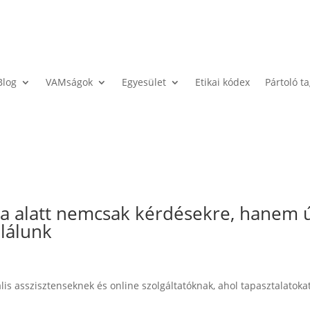
Blog
VAMságok
Egyesület
Etikai kódex
Pártoló t
ra alatt nemcsak kérdésekre, hanem 
alálunk
is asszisztenseknek és online szolgáltatóknak, ahol tapasztalatokat