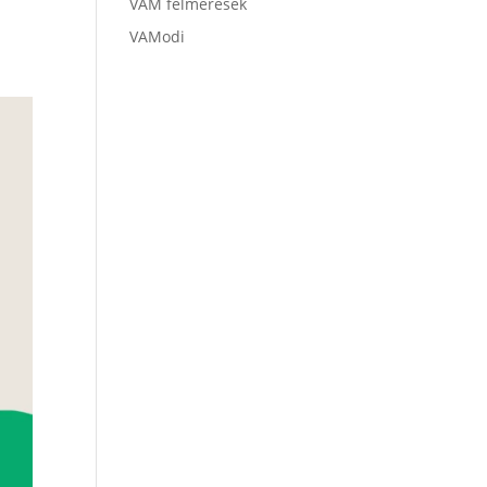
VAM felmérések
VAModi