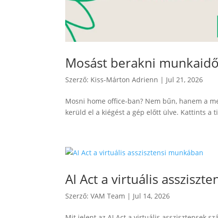
Mosást berakni munkaid
Szerző:
Kiss-Márton Adrienn
|
Jul 21, 2026
Mosni home office-ban? Nem bűn, hanem a mentá
kerüld el a kiégést a gép előtt ülve. Kattints a t
AI Act a virtuális asszisz
Szerző:
VAM Team
|
Jul 14, 2026
Mit jelent az AI Act a virtuális asszisztensek