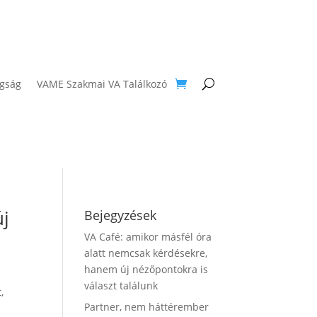
agság
VAME Szakmai VA Találkozó
új
Bejegyzések
VA Café: amikor másfél óra
alatt nemcsak kérdésekre,
hanem új nézőpontokra is
választ találunk
,
Partner, nem háttérember