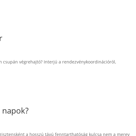
r
m csupán végrehajtó? Interjú a rendezvénykoordinációról,
 napok?
zisztensként a hosszú távú fenntarthatóság kulcsa nem a merev