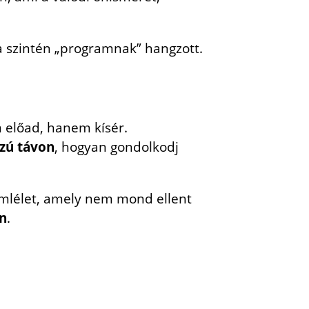
a szintén „programnak” hangzott.
m előad, hanem kísér.
zú távon
, hogyan gondolkodj
zemlélet, amely nem mond ellent
an
.