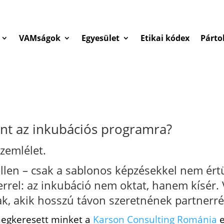
VAMságok
Egyesület
Etikai kódex
Párto
nt az inkubációs programra?
zemlélet.
llen – csak a sablonos képzésekkel nem ért
rel: az inkubáció nem oktat, hanem kísér. V
, akik hosszú távon szeretnének partnerré 
megkeresett minket a
Karson Consulting Románia
e