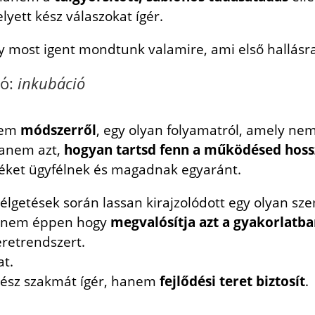
elyett kész válaszokat ígér.
y most igent mondtunk valamire, ami első hallásr
zó:
inkubáció
anem
módszerről
, egy olyan folyamatról, amely ne
hanem azt,
hogyan tartsd fenn a működésed hoss
téket ügyfélnek és magadnak egyaránt.
zélgetések során lassan kirajzolódott egy olyan s
 hanem éppen hogy
megvalósítja azt a gyakorlatb
retrendszert.
at.
kész szakmát ígér, hanem
fejlődési teret biztosít
.