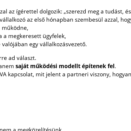
l az ígérettel dolgozik: „szerezd meg a tudást, és
-vállalkozó az első hónapban szembesül azzal, hog
ll működne,
a a megkeresett ügyfelek,
le valójában egy vállalkozásvezető.
re ad választ.
 hanem
saját működési modellt építenek fel
.
VA kapcsolat, mit jelent a partneri viszony, hogyan
nem a megközelítésünk.