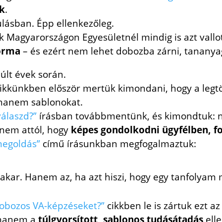
k
.
lásban. Épp ellenkezőleg.
ek Magyarországon Egyesületnél mindig is azt vallo
orma
– és ezért nem lehet dobozba zárni, tananyag
últ évek során.
ikkünkben először mertük kimondani, hogy a legt
, hanem sablonokat.
válaszd?”
írásban továbbmentünk, és kimondtuk: nem
anem attól, hogy
képes gondolkodni ügyfélben, f
megoldás”
című írásunkban megfogalmaztuk:
 akar. Hanem az, ha azt hiszi, hogy egy tanfolyam m
obozos VA-képzéseket?”
cikkben le is zártuk ezt az
 hanem a
túlgyorsított, sablonos tudásátadás
elle