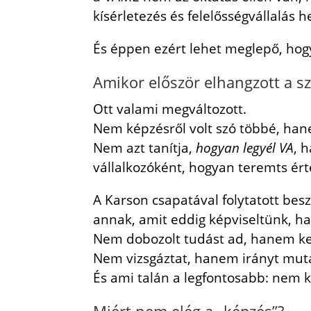
kísérletezés és felelősségvállalás h
És éppen ezért lehet meglepő, hog
Amikor először elhangzott a s
Ott valami megváltozott.
Nem képzésről volt szó többé, h
Nem azt tanítja,
hogyan legyél VA
, 
vállalkozóként, hogyan teremts ér
A Karson csapatával folytatott bes
annak, amit eddig képviseltünk,
Nem dobozolt tudást ad, hanem ke
Nem vizsgáztat, hanem irányt mut
És ami talán a legfontosabb: nem 