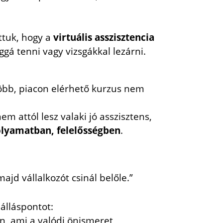
ttuk, hogy a
virtuális asszisztencia
gá tenni vagy vizsgákkal lezárni.
öbb, piacon elérhető kurzus nem
 attól lesz valaki jó asszisztens,
olyamatban, felelősségben
.
ajd vállalkozót csinál belőle.”
 álláspontot:
n, ami a valódi önismeret,