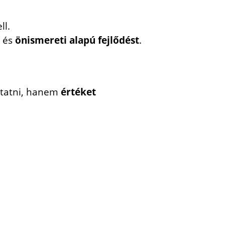
ll.
, és
önismereti alapú fejlődést
.
ltatni, hanem
értéket