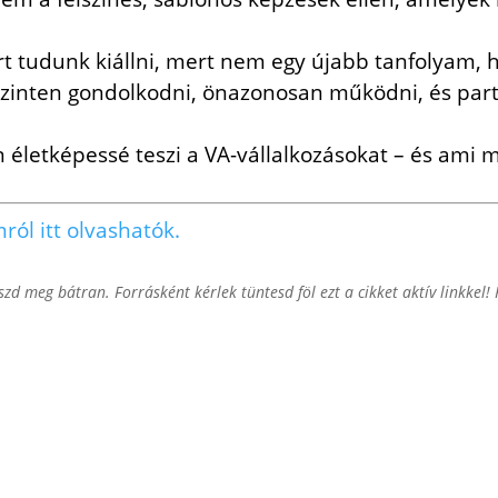
rt tudunk kiállni, mert nem egy újabb tanfolyam
zinten gondolkodni, önazonosan működni, és part
 életképessé teszi a VA-vállalkozásokat – és ami m
ról itt olvashatók.
zd meg bátran. Forrásként kérlek tüntesd föl ezt a cikket aktív linkkel!