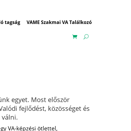
ló tagság
VAME Szakmai VA Találkozó
ünk egyet. Most először
alódi fejlődést, közösséget és
válni.
gy VA-képzési ötlettel,