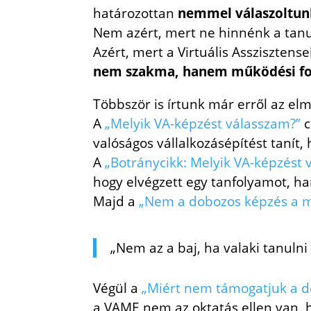
határozottan
nemmel válaszoltun
Nem azért, mert ne hinnénk a tanu
Azért, mert a Virtuális Asszisztens
nem szakma, hanem működési f
Többször is írtunk már erről az elm
A
„Melyik VA-képzést válasszam?”
c
valóságos vállalkozásépítést tanít
A
„Botránycikk: Melyik VA-képzést 
hogy elvégzett egy tanfolyamot, h
Majd a
„Nem a dobozos képzés a 
„Nem az a baj, ha valaki tanulni
Végül a
„Miért nem támogatjuk a d
a VAME nem az oktatás ellen van,