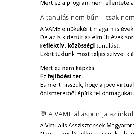
Mert ez a program nem ellentéte a
A tanulás nem bűn – csak ne
A VAME elnökeként magam is évek 
De az is kiderült az elmúlt évek sor
reflektív, közösségi
tanulást.
Ezért tudunk most teljes szívvel kiá
Mert ez nem képzés.
Ez
fejlődési tér
.
És mert hisszük, hogy a jövő virtu
önismeretből építik fel önmagukat
💬 A VAME álláspontja az inku
A Virtuális Asszisztensek Magyaror
Nem a tanulás ellen vagyunk – han