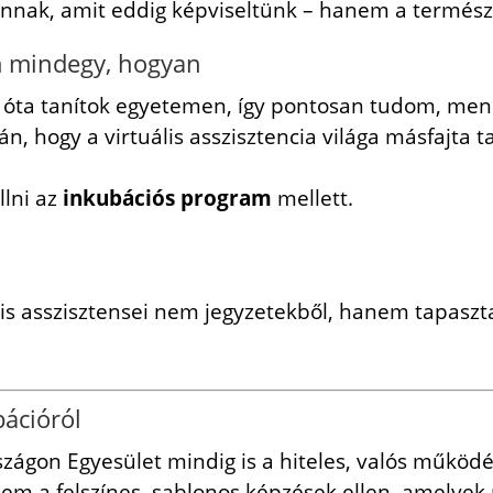
nnak, amit eddig képviseltünk – hanem a természe
m mindegy, hogyan
óta tanítok egyetemen, így pontosan tudom, menn
án, hogy a virtuális asszisztencia világa másfajta t
llni az
inkubációs program
mellett.
ális asszisztensei nem jegyzetekből, hanem tapasz
.
bációról
szágon Egyesület mindig is a hiteles, valós működé
em a felszínes, sablonos képzések ellen, amelyek