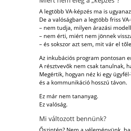
Miért nem elég a „képzés”?
A legtöbb VA-képzés ma is ugyanazza
De a valóságban a legtöbb friss VA
– nem tudja, milyen árazási mode
– nem érti, miért nem jönnek vissz
– és sokszor azt sem, mit vár el tő
Az inkubációs program pontosan er
A résztvevők nem csak tanulnak,
Megértik, hogyan néz ki egy ügyfél-
és a kommunikáció hosszú távon.
Ez már nem tananyag.
Ez valóság.
Mi változott bennünk?
Őszintén? Nem a véleményünk, ha