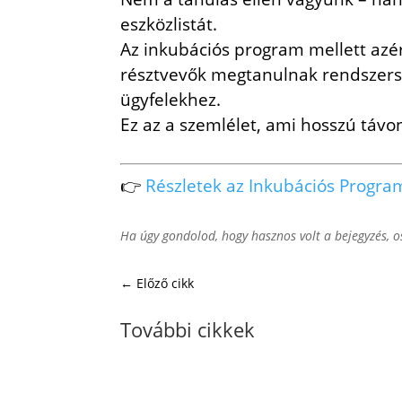
eszközlistát.
Az inkubációs program mellett azé
résztvevők megtanulnak rendszers
ügyfelekhez.
Ez az a szemlélet, ami hosszú távon
👉
Részletek az Inkubációs Program
Ha úgy gondolod, hogy hasznos volt a bejegyzés, os
←
Előző cikk
További cikkek