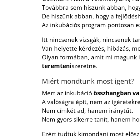
Továbbra sem hiszünk abban, hogy a
De hiszünk abban, hogy a fejlődésh
Az inkubációs program pontosan e
Itt nincsenek vizsgák, nincsenek ta
Van helyette kérdezés, hibázás, me
Olyan formában, amit mi magunk is
teremteni
szeretne.
Miért mondtunk most igent?
Mert az inkubáció
összhangban van
A valóságra épít, nem az ígéretekre
Nem címkét ad, hanem iránytűt.
Nem gyors sikerre tanít, hanem h
Ezért tudtuk kimondani most elősz