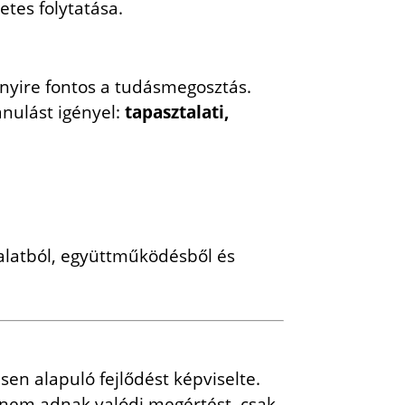
tes folytatása.
yire fontos a tudásmegosztás.
anulást igényel:
tapasztalati,
talatból, együttműködésből és
sen alapuló fejlődést képviselte.
 nem adnak valódi megértést, csak