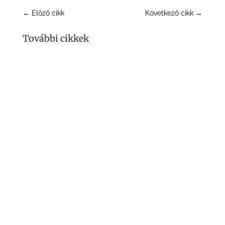
←
Előző cikk
Következő cikk
→
További cikkek
VAM Team
Mitől lesz egy szakember valódi partner és nem
csupán végrehajtó? Interjú a