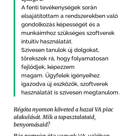
A fenti tevékenységek során
elsajátítottam a rendszerekben való
gondolkozás képességét és a
munkáimhoz szükséges szoftverek
intuitív használatát.
Szívesen tanulok új dolgokat,
törekszek rá, hogy folyamatosan
fejlődjek, képezzem
magam. Ügyfelek igényeihez
igazodva új eszközök, szoftverek
használatát is szívesen megtanulom.
Régóta nyomon követed a hazai VA piac
alakulását. Mik a tapasztalataid,
benyomásaid?
Bár nemrég óta vagyok VA, valóban