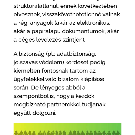
strukturálatlanul, ennek következtében
elvesznek, visszakövethetetlenné válnak
a régi anyagok (akár az elektronikus,
akár a papíralapú dokumentumok, akár
a céges levelezés szintjén).
A biztonság (pl.: adatbiztonság,
jelszavas védelem) kérdését pedig
kiemelten fontosnak tartom az
ügyfelekkel való bizalom kiépítése
során. De lényeges abból a
szempontból is, hogy a kezdők
megbízható partnerekkel tudjanak
együtt dolgozni.