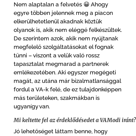
Nem alaptalan a felvetés 😀 Ahogy
egyre többen jelennek meg a piacon
elkerülhetetlenül akadnak köztük
olyanok is, akik nem eléggé felkészültek.
De szerintem azok, akik nem nyújtanak
megfelelő szolgáltatásokat el fognak
tűnni – viszont a velük való rossz
tapasztalat megmarad a partnerek
emlékezetében. Aki egyszer megégeti
magát, az utána már bizalmatlansággal
fordul a VA-k felé, de ez tulajdonképpen
más területeken, szakmákban is
ugyanígy van.
Mi keltette fel az érdeklődésedet a VAModi iránt?
Jó lehetőséget láttam benne, hogy