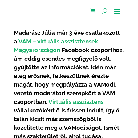
Madarász Júlia már 3 éve csatlakozott
a
VAM – virtuális asszisztensek
Magyarországon
Facebook csoporthoz,
ám eddig csendes megfigyelő volt,
gyűjtötte az információkat. Idén már
elég erősnek, felkészültnek érezte
magát, hogy megpályázza a VAModi,
vezető moderátori szerepkört a VAM
csoportban.
Virtuális asszisztens
vállalkozóként ő is frissen indult, így ő
talán kicsit más szemszögből is
közelítette meg a VAModiságot. Ismét
más szakterületről, ahol tudása,