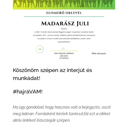
Köszönöm szépen az interjút és
munkádat!
#hajráVAM!
Ha úgy gondolod, hogy hasznos volt a bejegyzés, oszd
meg bátran. Forrásként kérlek tüntesd föl ezt a cikket
aktív linkkel! Köszönjük szépen.