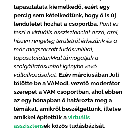
tapasztalata kiemelkedő, ezért egy
percig sem kételkedtünk, hogy ő is új
lendületet hozhat a csoportba.
Pont ez
teszi a virtuális asszisztenciát azzá, ami,
hiszen rengeteg területről érkezünk és a
már megszerzett tudásunkkal,
tapasztalatunkkal támogatjuk a
szolgáltatásunkat igénybe vevő
vállalkozásokat.
Ezév márciusában Juli
tölötte be a VAModi, vezető moderátor
szerepet a VAM csoportban, ahol ebben
az egy hónapban ő határozta meg a
témákat, amikről beszélgettünk, illetve
amikkel építettük a
virtuális
asszisztens
ek közös tudásbázisát.