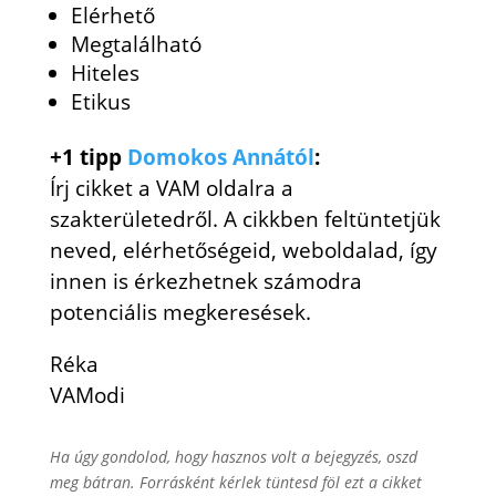
Elérhető
Megtalálható
Hiteles
Etikus
+1 tipp
Domokos Annától
:
Írj cikket a VAM oldalra a
szakterületedről. A cikkben feltüntetjük
neved, elérhetőségeid, weboldalad, így
innen is érkezhetnek számodra
potenciális megkeresések.
Réka
VAModi
Ha úgy gondolod, hogy hasznos volt a bejegyzés, oszd
meg bátran. Forrásként kérlek tüntesd föl ezt a cikket