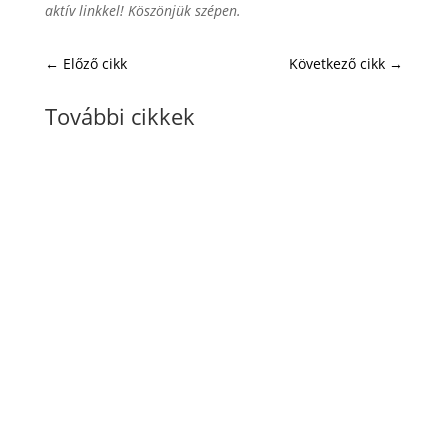
aktív linkkel! Köszönjük szépen.
←
Előző cikk
Következő cikk
→
További cikkek
VAM Team
A VA Café egy szakmai közösségi meetup
virtuális asszisztenseknek és online
szolgáltatóknak, ahol tapasztalatokat,
kérdéseket és új nézőpontokat osztunk meg.