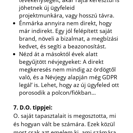
tevékenységeit, akár rajta keresztül is
jöhetnek új ügyfeleid
projektmunkára, vagy hosszú távra.
Énmárka annyira nem direkt, hogy
már indirekt. Egy jól felépített saját
brand, növeli a bizalmat, a megbízási
kedvet, és segíti a beazonosítást.
Nézd át a másoktól évek alatt
begyűjtött névjegyeket: A direkt
megkeresés nem mindig az ördögtől
való, és a Névjegy alapján még GDPR
legál’ is. Lehet, hogy az új ügyfeled ott
porosodik a polcon/fiókban…
7. D.O. tippjei:
O. saját tapasztalait is megosztotta, mi
és hogyan vált be számára. Ezek közül
most csak azt emelem ki, ami számára