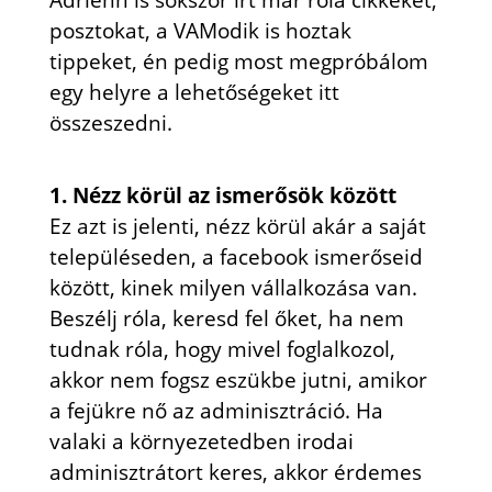
Adrienn is sokszor írt már róla cikkeket,
posztokat, a VAModik is hoztak
tippeket, én pedig most megpróbálom
egy helyre a lehetőségeket itt
összeszedni.
1. Nézz körül az ismerősök között
Ez azt is jelenti, nézz körül akár a saját
településeden, a facebook ismerőseid
között, kinek milyen vállalkozása van.
Beszélj róla, keresd fel őket, ha nem
tudnak róla, hogy mivel foglalkozol,
akkor nem fogsz eszükbe jutni, amikor
a fejükre nő az adminisztráció. Ha
valaki a környezetedben irodai
adminisztrátort keres, akkor érdemes