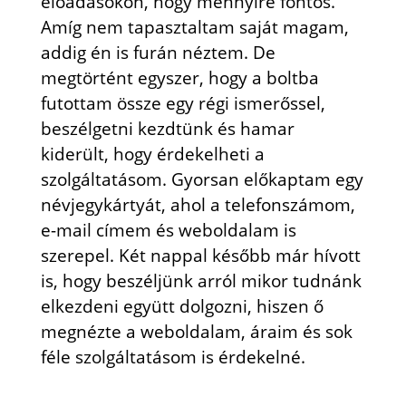
előadásokon, hogy mennyire fontos.
Amíg nem tapasztaltam saját magam,
addig én is furán néztem. De
megtörtént egyszer, hogy a boltba
futottam össze egy régi ismerőssel,
beszélgetni kezdtünk és hamar
kiderült, hogy érdekelheti a
szolgáltatásom. Gyorsan előkaptam egy
névjegykártyát, ahol a telefonszámom,
e-mail címem és weboldalam is
szerepel. Két nappal később már hívott
is, hogy beszéljünk arról mikor tudnánk
elkezdeni együtt dolgozni, hiszen ő
megnézte a weboldalam, áraim és sok
féle szolgáltatásom is érdekelné.