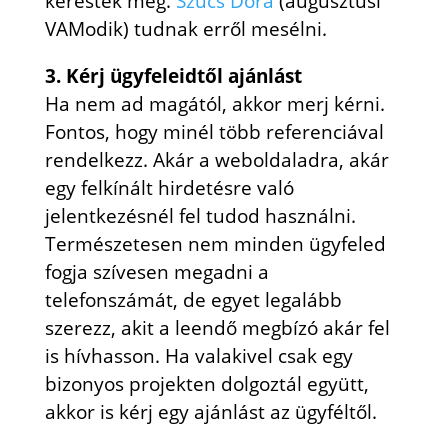
keresték meg.
Szűcs Dóra
(augusztusi
VAModik) tudnak erről mesélni.
3. Kérj ügyfeleidtől ajánlást
Ha nem ad magától, akkor merj kérni.
Fontos, hogy minél több referenciával
rendelkezz. Akár a weboldaladra, akár
egy felkínált hirdetésre való
jelentkezésnél fel tudod használni.
Természetesen nem minden ügyfeled
fogja szívesen megadni a
telefonszámát, de egyet legalább
szerezz, akit a leendő megbízó akár fel
is hívhasson. Ha valakivel csak egy
bizonyos projekten dolgoztál együtt,
akkor is kérj egy ajánlást az ügyféltől.