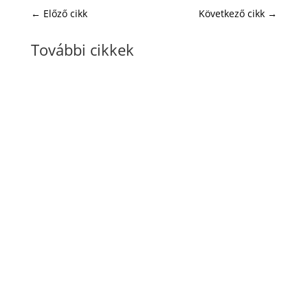
←
Előző cikk
Következő cikk
→
További cikkek
VAM Team
Miért nem akart véget érni a májusi VA Café?
Kávé, tea és őszinte szakmai beszélgetések