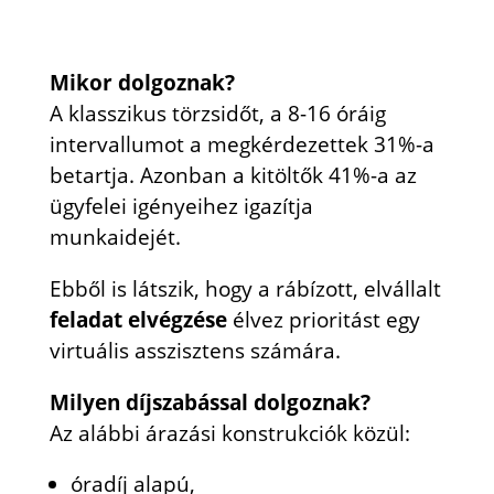
Mikor dolgoznak?
A klasszikus törzsidőt, a 8-16 óráig
intervallumot a megkérdezettek 31%-a
betartja. Azonban a kitöltők 41%-a az
ügyfelei igényeihez igazítja
munkaidejét.
Ebből is látszik, hogy a rábízott, elvállalt
feladat elvégzése
élvez prioritást egy
virtuális asszisztens számára.
Milyen díjszabással dolgoznak?
Az alábbi árazási konstrukciók közül:
óradíj alapú,