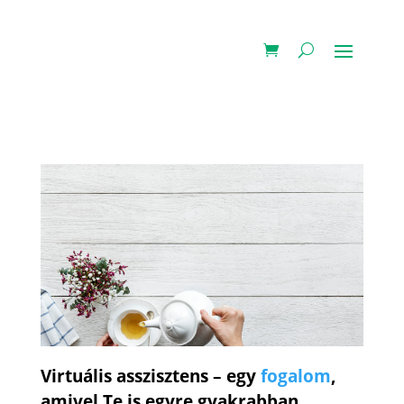
Virtuális asszisztens – egy
fogalom
,
amivel Te is egyre gyakrabban