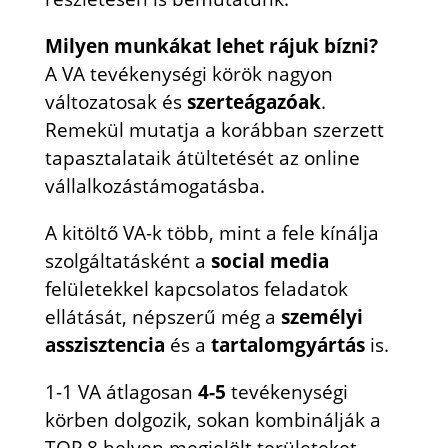
Milyen munkákat lehet rájuk bízni?
A VA tevékenységi körök nagyon
változatosak és
szerteágazóak
.
Remekül mutatja a korábban szerzett
tapasztalataik átültetését az online
vállalkozástámogatásba.
A kitöltő VA-k több, mint a fele kínálja
szolgáltatásként a
social media
felületekkel kapcsolatos feladatok
ellátását, népszerű még a
személyi
asszisztencia
és a
tartalomgyártás
is.
1-1 VA átlagosan
4-5
tevékenységi
körben dolgozik, sokan kombinálják a
TOP 8 helyen megjelölt területeket.