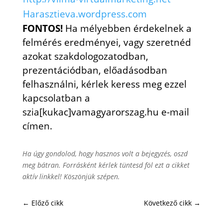
Harasztieva.wordpress.com
FONTOS!
Ha mélyebben érdekelnek a
felmérés eredményei, vagy szeretnéd
azokat szakdologozatodban,
prezentációdban, előadásodban
felhasználni, kérlek keress meg ezzel
kapcsolatban a
szia[kukac]vamagyarorszag.hu e-mail
címen.
Ha úgy gondolod, hogy hasznos volt a bejegyzés, oszd
meg bátran. Forrásként kérlek tüntesd föl ezt a cikket
aktív linkkel! Köszönjük szépen.
←
Előző cikk
Következő cikk
→