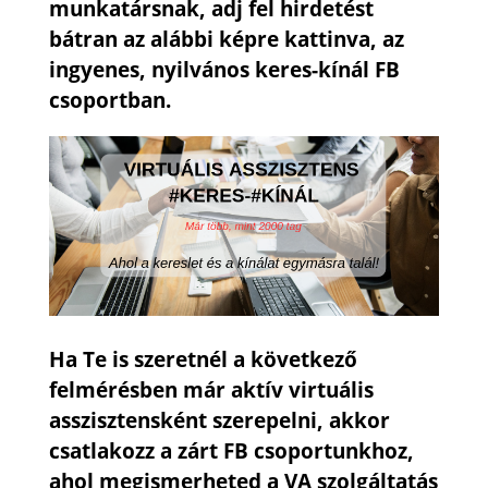
munkatársnak, adj fel hirdetést
bátran az alábbi képre kattinva, az
ingyenes, nyilvános keres-kínál FB
csoportban.
Ha Te is szeretnél a következő
felmérésben már aktív virtuális
asszisztensként szerepelni, akkor
csatlakozz a zárt FB csoportunkhoz,
ahol megismerheted a VA szolgáltatás