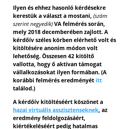
Ilyen és ehhez hasonló kérdésekre
kerestük a választ a mostani,
(szám
szerint negyedik)
VA felmérés során,
mely 2018 decemberében zajlott. A
kérdőív széles körben elérhető volt és
kitöltésére anonim módon volt
lehetőség. Összesen 42 kitöltő
vallotta, hogy ő aktívan támogat
vállalkozásokat ilyen formában. (A
korábbi felmérés eredményét
itt
találod.)
A kérdőív kitöltéséért köszönet a
hazai virtuális asszisztenseknek
, az
eredmény feldolgozásáért,
kiértékeléséért pedig hatalmas