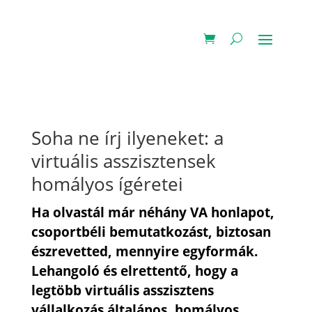
Soha ne írj ilyeneket: a
virtuális asszisztensek
homályos ígéretei
Ha olvastál már néhány VA honlapot,
csoportbéli bemutatkozást, biztosan
észrevetted, mennyire egyformák.
Lehangoló és elrettentő, hogy a
legtöbb virtuális asszisztens
vállalkozás általános, homályos,