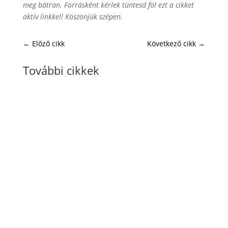
meg bátran. Forrásként kérlek tüntesd föl ezt a cikket
aktív linkkel! Köszönjük szépen.
←
Előző cikk
Következő cikk
→
További cikkek
VAM Team
A VA Café egy szakmai közösségi meetup
virtuális asszisztenseknek és online
szolgáltatóknak, ahol tapasztalatokat,
kérdéseket és új nézőpontokat osztunk meg.