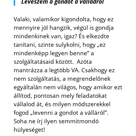
Leveszem a gondot a válladról
Valaki, valamikor kigondolta, hogy ez
mennyire jól hangzik, végül is gondja
mindenkinek van, igaz? És elkezdte
tanítani, szinte sulykolni, hogy „ez
mindenképp legyen benne” a
szolgáltatásaid között. Azóta
mantrázza a legtöbb VA. Csakhogy ez
nem szolgáltatás, a megrendelőnek
egyáltalán nem világos, hogy amikor ezt
állítod, pontosan mely feladatokat
vállalod át, és milyen módszerekkel
fogod „levenni a gondot a válláról”.
Soha ne írj ilyen semmitmondó
hülyeséget!