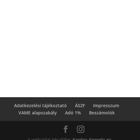
Zsuzsanna Mayer
Szabadnapok vagy szabad napok? Virtuális
asszisztensként a hosszú távú fenntarthatóság
kulcsa nem a merev naptár, hanem a rugalmas
önszabályozás.
Adatkezelési tájékoztató
ÁSZF
Impresszum
VAME alapszabály
Adó 1%
Beszámolók
A weboldal készítője:
Kardos Gergely ev.