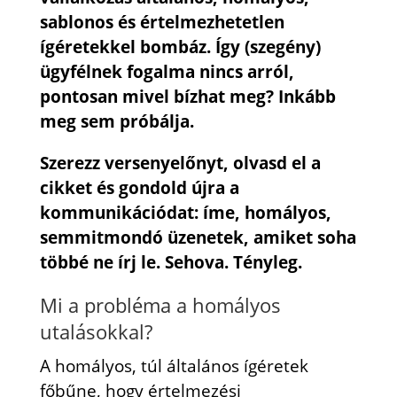
sablonos és értelmezhetetlen
ígéretekkel bombáz. Így (szegény)
ügyfélnek fogalma nincs arról,
pontosan mivel bízhat meg? Inkább
meg sem próbálja.
Szerezz versenyelőnyt, olvasd el a
cikket és gondold újra a
kommunikációdat: íme, homályos,
semmitmondó üzenetek, amiket soha
többé ne írj le. Sehova. Tényleg.
Mi a probléma a homályos
utalásokkal?
A homályos, túl általános ígéretek
főbűne, hogy értelmezési