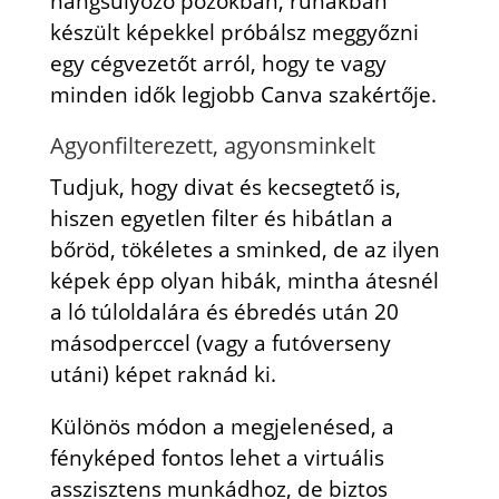
hangsúlyozó pózokban, ruhákban
készült képekkel próbálsz meggyőzni
egy cégvezetőt arról, hogy te vagy
minden idők legjobb Canva szakértője.
Agyonfilterezett, agyonsminkelt
Tudjuk, hogy divat és kecsegtető is,
hiszen egyetlen filter és hibátlan a
bőröd, tökéletes a sminked, de az ilyen
képek épp olyan hibák, mintha átesnél
a ló túloldalára és ébredés után 20
másodperccel (vagy a futóverseny
utáni) képet raknád ki.
Különös módon a megjelenésed, a
fényképed fontos lehet a virtuális
asszisztens munkádhoz, de biztos