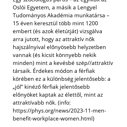
Oslói Egyetem, a másik a Lengyel
Tudományos Akadémia munkatársa –
15 éven keresztül több mint 1200
embert (és azok életútját) vizsgálva
arra jutott, hogy az attraktív nők
hajszálnyival előnyösebb helyzetben
vannak (és kicsit könnyebb nekik
minden) mint a kevésbé szép//attraktív
társaik. Érdekes módon a férfiak
körében ez a különbség jelentősebb: a
„jól” kinéző férfiak jelentősebb
előnyöket kaptak az élettől, mint az
attraktívabb nők. (info:
https://phys.org/news/2023-11-men-
benefit-workplace-women.html)