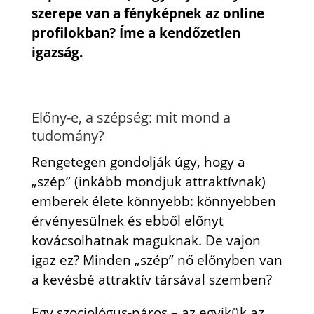
szerepe van a fényképnek az online
profilokban? Íme a kendőzetlen
igazság.
Előny-e, a szépség: mit mond a
tudomány?
Rengetegen gondolják úgy, hogy a
„szép” (inkább mondjuk attraktívnak)
emberek élete könnyebb: könnyebben
érvényesülnek és ebből előnyt
kovácsolhatnak maguknak. De vajon
igaz ez? Minden „szép” nő előnyben van
a kevésbé attraktív társával szemben?
Egy szociológus-páros – az egyikük az