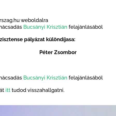
rszag.hu weboldalra
tanácsadás
Bucsányi Krisztián
felajánlásából
szisztense pályázat különdíjasa:
Péter Zsombor
tanácsadás
Bucsányi Krisztián
felajánlásából
gát
itt
tudod visszahallgatni.