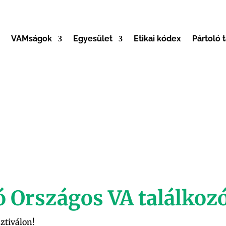
VAMságok
Egyesület
Etikai kódex
Pártoló 
tó Országos VA találkoz
ztiválon!