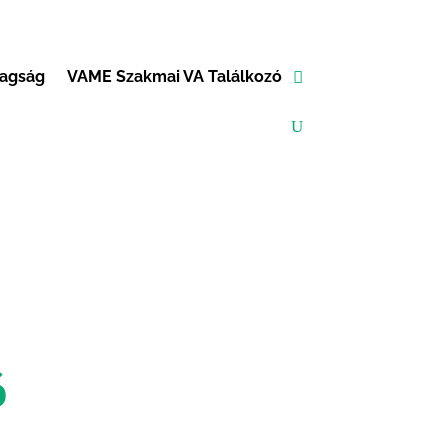
tagság
VAME Szakmai VA Találkozó
ó