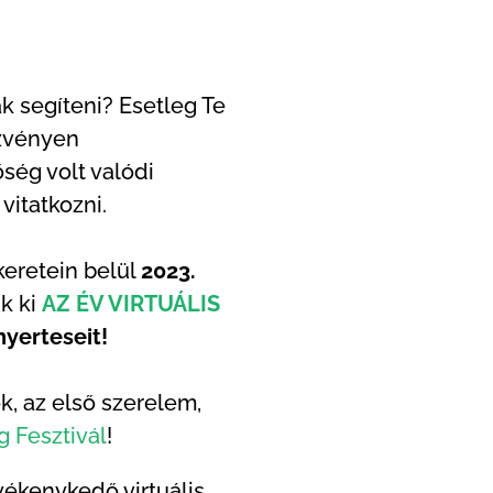
ak segíteni? Esetleg Te
ezvényen
ség volt valódi
vitatkozni.
eretein belül
2023.
k ki
AZ ÉV VIRTUÁLIS
nyerteseit!
k, az első szerelem,
 Fesztivál
!
vékenykedő virtuális