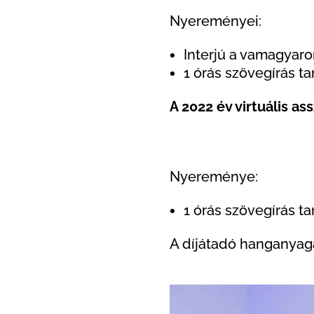
Nyereményei:
Interjú a vamagyaro
1 órás szövegírás 
A 2022 év virtuális as
Nyereménye:
1 órás szövegírás 
A díjátadó hanganya