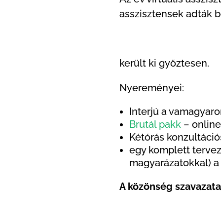
asszisztensek adták b
került ki győztesen.
Nyereményei:
Interjú a vamagyaro
Brutál pakk
– online
Kétórás konzultáci
egy komplett tervez
magyarázatokkal) 
A közönség szavazatai