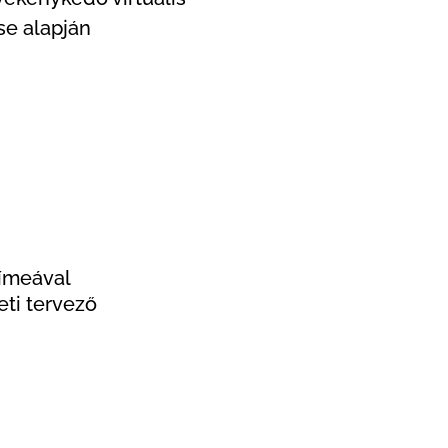
se alapján
ímeával
eti tervező