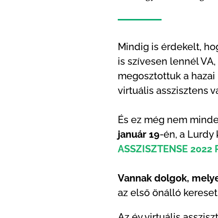
Mindig is érdekelt, ho
is szívesen lennél V
megosztottuk a hazai 
virtuális asszisztens v
És ez még nem minden
január 19
-én, a Lurdy
ASSZISZTENSE 2022 
Vannak dolgok, melye
az első önálló kereset
Az év virtuális asszi