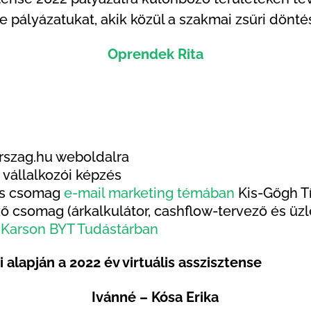
e pályázatukat, akik közül a szakmai zsűri dönté
Oprendek Rita
rszag.hu weboldalra
 vállalkozói képzés
ós csomag
e-mail marketing témában
Kis-Gőgh T
ő csomag (árkalkulátor, cashflow-tervező és üzl
a
Karson BYT Tudástárban
 alapján a 2022 év virtuális asszisztense
Ivánné – Kósa Erika