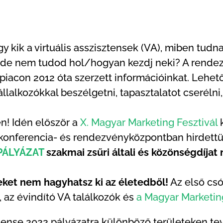
gy kik a virtuális asszisztensek (VA), miben tudn
A, de nem tudod hol/hogyan kezdj neki? A rend
piacon 2012 óta szerzett információinkat. Lehető
állalkozókkal beszélgetni, tapasztalatot cserélni, 
! Idén először a
X. Magyar Marketing Fesztivál
k
 konferencia- és rendezvényközpontban hirdettü
PÁLYÁZAT
szakmai zsűri általi és közönségdíjat 
ket nem hagyhatsz ki az életedből!
Az első csó
, az évindító VA találkozók és
a Magyar Marketing
sztense 2022 pályázatra különböző területeken te