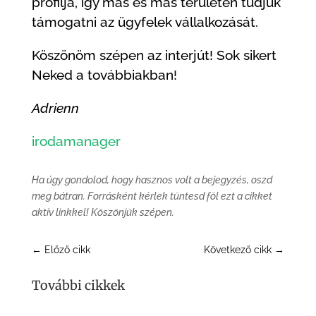
profilja, így más és más területen tudjuk
támogatni az ügyfelek vállalkozását.
Köszönöm szépen az interjút! Sok sikert
Neked a továbbiakban!
Adrienn
irodamanager
Ha úgy gondolod, hogy hasznos volt a bejegyzés, oszd
meg bátran. Forrásként kérlek tüntesd föl ezt a cikket
aktív linkkel! Köszönjük szépen.
←
Előző cikk
Következő cikk
→
További cikkek