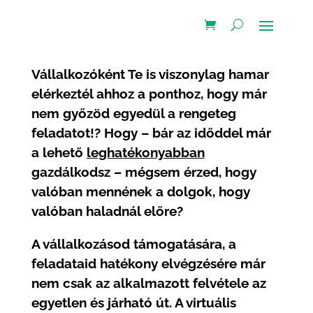
Vállalkozóként Te is viszonylag hamar
elérkeztél ahhoz a ponthoz, hogy már
nem győzöd egyedül a rengeteg
feladatot!? Hogy – bár az időddel már
a lehető
leghatékonyabban
gazdálkodsz – mégsem érzed, hogy
valóban mennének a dolgok, hogy
valóban haladnál előre?
A vállalkozásod támogatására, a
feladataid hatékony elvégzésére már
nem csak az alkalmazott felvétele az
egyetlen és járható út. A virtuális