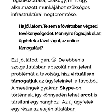
foglalkoztatása, csakúgy, mint egy
alkalmazott munkájához szükséges
infrastruktúra megteremtése.
Ha jól látom, Te sem a fővárosban végzed
tevékenységedet. Mennyire fogadják el az
ügyfelek a távolságot, az online
támogatást?
Ezt jól látod, igen. 🙂 De ebben a
szolgáltatásban abszolút nem jelent
problémát a távolság, hisz
virtuálisan
támogatjuk
az ügyfeleinket, a távolból.
A meetingek gyakran
Skype
-on
történnek, így könnyedén lehet
arcot
is
társítani egy hanghoz. Az új ügyfelek
egy része az elején általában