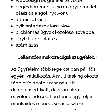
webdesign és grafikai tervezés,
céges kommunikáció (magyar mellett
olasz
és
angol
nyelven),
adminisztráció,
nyilvántartások készítése,
problémás ügyek kezelése, továbbá
ügyfélkapcsolat és
számlázás.
Jellemzően mekkora cégek az ügyfeleid?
Az ügyfeleim többsége csupán pár fős
egyéni vállalkozás. A multitasking okozta
többletfeladatok már náluk is
delegálásért kiált, de számukra
egyelőre indokolatlan lenne egy teljes
munkaidős menedzserasszisztens