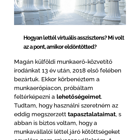
Hogyan lettél virtuális asszisztens? Mi volt
az a pont, amikor eldöntötted?
Magán külföldi munkaerő-közvetítő
irodánkat 13 év után, 2018 első felében
bezártuk. Ekkor körbenéztem a
munkaerőpiacon, próbáltam
feltérképezni a
lehetőségeimet
.
Tudtam, hogy használni szeretném az
eddig megszerzett
tapasztalataimat
, s
abban is biztos voltam, hogy a
munkavállalói léttel járó kötöttségeket