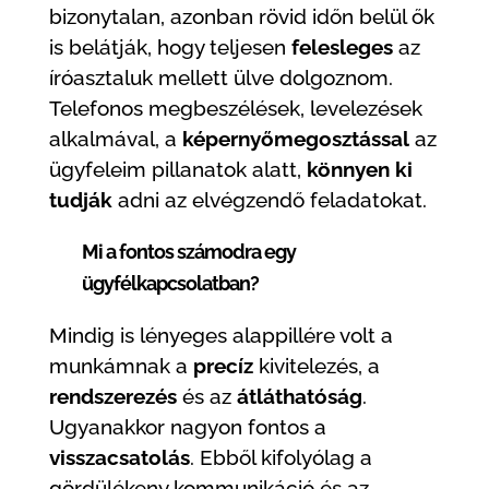
bizonytalan, azonban rövid időn belül ők
is belátják, hogy teljesen
felesleges
az
íróasztaluk mellett ülve dolgoznom.
Telefonos megbeszélések, levelezések
alkalmával, a
képernyőmegosztással
az
ügyfeleim pillanatok alatt,
könnyen ki
tudják
adni az elvégzendő feladatokat.
Mi a fontos számodra egy
ügyfélkapcsolatban?
Mindig is lényeges alappillére volt a
munkámnak a
precíz
kivitelezés, a
rendszerezés
és az
átláthatóság
.
Ugyanakkor nagyon fontos a
visszacsatolás
. Ebből kifolyólag a
gördülékeny kommunikáció és az