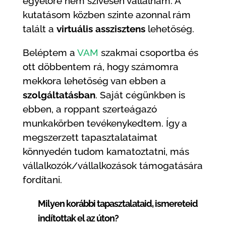
egyelőre nem szívesen vállalnám. A
kutatásom közben szinte azonnal rám
talált a
virtuális asszisztens
lehetőség.
Beléptem a
VAM
szakmai csoportba és
ott döbbentem rá, hogy számomra
mekkora lehetőség van ebben a
szolgáltatásban
. Saját cégünkben is
ebben, a roppant szerteágazó
munkakörben tevékenykedtem. Így a
megszerzett tapasztalataimat
könnyedén tudom kamatoztatni, más
vállalkozók/vállalkozások támogatására
fordítani.
Milyen korábbi tapasztalataid, ismereteid
indítottak el az úton?