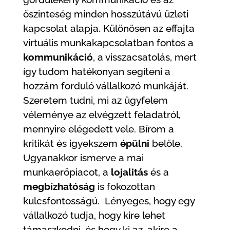
őszinteség minden hosszútávú üzleti
kapcsolat alapja. Különösen az effajta
virtuális munkakapcsolatban fontos a
kommunikáció
, a visszacsatolás, mert
így tudom hatékonyan segíteni a
hozzám forduló vállalkozó munkáját.
Szeretem tudni, mi az ügyfelem
véleménye az elvégzett feladatról,
mennyire elégedett vele. Bírom a
kritikát és igyekszem
épülni
belőle.
Ugyanakkor ismerve a mai
munkaerőpiacot, a
lojalitás
és a
megbízhatóság
is fokozottan
kulcsfontosságú. Lényeges, hogy egy
vállalkozó tudja, hogy kire lehet
támaszkodni, és hogy ki az, akire a