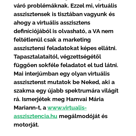
váró problémáknak. Ezzel mi, virtuális
asszisztensek is tisztában vagyunk és
ahogy a virtuális asszisztens
definíciójából is olvasható, a VA nem
feltétlenül csak a marketing
asszisztensi feladatokat képes ellátni.
Tapasztalataitól, végzettségétől
függően sokféle feladatot el tud látni.
Mai interjúmban egy olyan virtuális
asszisztenst mutatok be Neked, aki a
szakma egy újabb spektrumára világít
rá. Ismerjétek meg Hamvai Mária
Mariann-t, a
www.virtualis-
asszisztencia.hu
megálmodóját és
motorját.