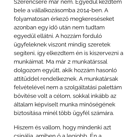
Szerencsére már nem. Egyedül kezdtem
bele a vállalkozásomba 2014-ben. A
folyamatosan érkező megkereséseket
azonban egy idő után nem tudtam
egyedül ellátni. A hozzám forduló
ügyfeleknek viszont mindig szeretek
segíteni, így elkezdtem én is kiszervezni a
munkáimat. Ma már 2 munkatárssal
dolgozom együtt, akik hozzám hasonló
attitűddel rendelkeznek. A munkatársak
felvételével nem a szolgáltatási palettám
bővítése volt a célom, sokkal inkább az
általam képviselt munka minőségének
biztosítása minél több ügyfél számára.
Hiszem és vallom, hogy mindenki azt
csinálja, amiben ő a legjobb. Én a