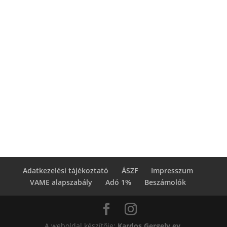
Zsuzsanna Mayer
Szabadnapok vagy szabad napok? Virtuális
asszisztensként a hosszú távú fenntarthatóság
kulcsa nem a merev naptár, hanem a rugalmas
önszabályozás.
Adatkezelési tájékoztató
ÁSZF
Impresszum
VAME alapszabály
Adó 1%
Beszámolók
A weboldal készítője:
Kardos Gergely ev.