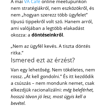
A mai
VA Café
online meetupunkon
nem stratégiákról, nem eszközökről, és
nem „hogyan szerezz több ügyfelet”
típusú tippekről volt szó. Hanem arról,
ami valójában a legtöbb elakadást
okozza: a
döntéseinkről
.
„Nem az ügyfél kevés. A tiszta döntés
ritka.”
Ismered ezt az érzést?
Van egy lehetőség. Nem tökéletes, nem
rossz. „Át kell gondolni.” És itt kezdődik
a csúszás – nem mondunk nemet, csak
elkezdjük racionalizálni:
még beleférhet,
hosszú távon jó lesz, most úgyis kell a
bevétel.