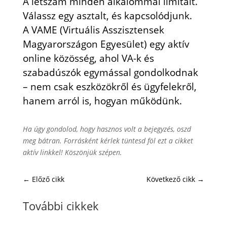
A létszám minden alkalommal limitált.
Válassz egy asztalt, és kapcsolódjunk.
A VAME (Virtuális Asszisztensek
Magyarországon Egyesület) egy aktív
online közösség, ahol VA-k és
szabadúszók egymással gondolkodnak
– nem csak eszközökről és ügyfelekről,
hanem arról is, hogyan működünk.
Ha úgy gondolod, hogy hasznos volt a bejegyzés, oszd
meg bátran. Forrásként kérlek tüntesd föl ezt a cikket
aktív linkkel! Köszönjük szépen.
←
Előző cikk
Következő cikk
→
További cikkek