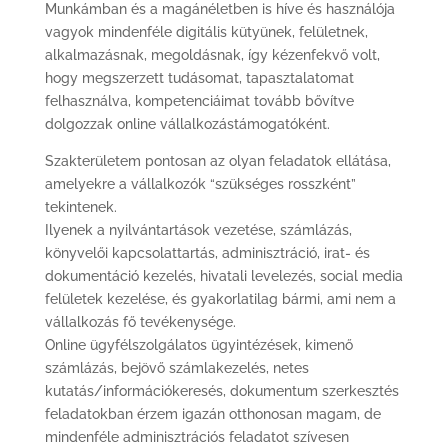
Munkámban és a magánéletben is híve és használója
vagyok mindenféle digitális kütyünek, felületnek,
alkalmazásnak, megoldásnak, így kézenfekvő volt,
hogy megszerzett tudásomat, tapasztalatomat
felhasználva, kompetenciáimat tovább bővítve
dolgozzak online vállalkozástámogatóként.
Szakterületem pontosan az olyan feladatok ellátása,
amelyekre a vállalkozók “szükséges rosszként”
tekintenek.
Ilyenek a nyilvántartások vezetése, számlázás,
könyvelői kapcsolattartás, adminisztráció, irat- és
dokumentáció kezelés, hivatali levelezés, social media
felületek kezelése, és gyakorlatilag bármi, ami nem a
vállalkozás fő tevékenysége.
Online ügyfélszolgálatos ügyintézések, kimenő
számlázás, bejövő számlakezelés, netes
kutatás/információkeresés, dokumentum szerkesztés
feladatokban érzem igazán otthonosan magam, de
mindenféle adminisztrációs feladatot szívesen