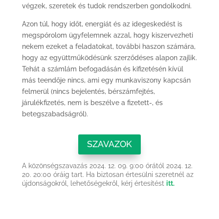
végzek, szeretek és tudok rendszerben gondolkodni.
Azon túl, hogy időt, energiát és az idegeskedést is
megspórolom ügyfelemnek azzal, hogy kiszervezheti
nekem ezeket a feladatokat, további haszon számára,
hogy az együttműködésünk szerződéses alapon zajlik.
Tehát a számlám befogadásán és kifizetésén kívül
más teendője nincs, ami egy munkaviszony kapcsán
felmerül (nincs bejelentés, bérszámfejtés,
járulékfizetés, nem is beszélve a fizetett-, és
betegszabadságról).
SZAVAZOK
A közönségszavazás 2024. 12. 09. 9:00 órától 2024. 12.
20. 20:00 óráig tart. Ha biztosan értesülni szeretnél az
újdonságokról, lehetőségekről, kérj értesítést
itt.