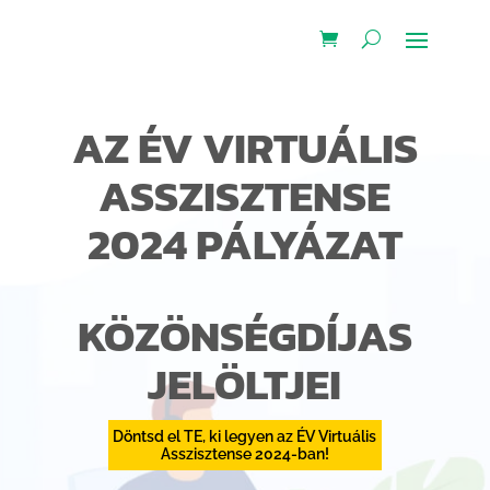
AZ ÉV VIRTUÁLIS
ASSZISZTENSE
2024 PÁLYÁZAT
KÖZÖNSÉGDÍJAS
JELÖLTJEI
Döntsd el TE, ki legyen az ÉV Virtuális
Asszisztense 2024-ban!