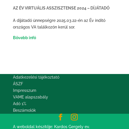
AZ ÉV VIRTUÁLIS ASSZISZTENSE 2024 – DÍJÁTADÓ
A díjátadó ünnepségre 2025.03.22-én az Év indító
országos VA találkozón kerül sor.
Bővebb infó
Adatkezelési tájékoztató
ÁSZF
Impresszum
VAME alapszabály
Adó 1%
Beszámolók
A weboldal készítője:
Kardos Gergely ev.