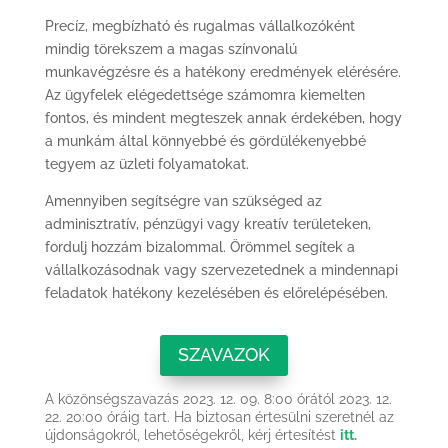
Precíz, megbízható és rugalmas ​vállalkozóként
mindig törek​szem a magas színvonalú
munkavégzésre és a hatékony eredmények elérésére.
Az ügyfelek elégedettsége számomra kiemelten
fontos, és mindent megteszek annak érdekében, hogy
a munkám által könnyebbé és gördülékenyebbé
tegyem az üzleti folyamatokat.
Amennyiben segítségre van szükséged az
adminisztratív, pénzügyi vagy kreatív területeken, ​
fordulj hozzám bizalommal. Örömmel segítek a
vállalkozásodnak vagy szervezetednek a mindennapi
feladatok hatékony kezelésében és előrelépésében.
SZAVAZOK
A közönségszavazás 2023. 12. 09. 8:00 órától 2023. 12.
22. 20:00 óráig tart. Ha biztosan értesülni szeretnél az
újdonságokról, lehetőségekről, kérj értesítést
itt.