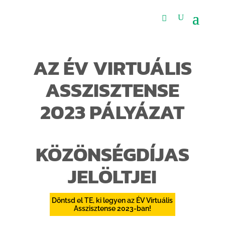
AZ ÉV VIRTUÁLIS
ASSZISZTENSE
2023 PÁLYÁZAT
KÖZÖNSÉGDÍJAS
JELÖLTJEI
Döntsd el TE, ki legyen az ÉV Virtuális
Asszisztense 2023-ban!