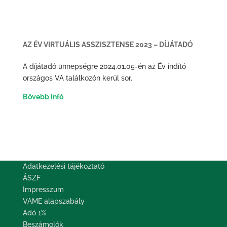
AZ ÉV VIRTUÁLIS ASSZISZTENSE 2023 – DÍJÁTADÓ
A díjátadó ünnepségre 2024.01.05-én az Év indító
országos VA találkozón kerül sor.
Bővebb infó
Adatkezelési tájékoztató
ÁSZF
Impresszum
VAME alapszabály
Adó 1%
Beszámolók