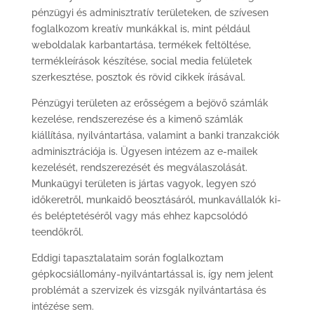
pénzügyi és adminisztratív területeken, de szívesen
foglalkozom kreatív munkákkal is, mint például
weboldalak karbantartása​, termékek feltöltése,
termékleírások készítése​, social media felületek
szerkesztése​, posztok és rövid cikkek írásával. ​
Pénzügyi területen az​ erősségem​ a bejövő számlák
kezelése, rendszerezése és a kimenő számlák
kiállítása, nyilvántartása, valamint a banki tranzakciók
adminisztrációja is. Ügyesen intézem​ az e-mailek
kezelés​ét​, rendszerezés​ét​ és megválaszolás​át​.
Munkaügyi területen is jártas vagyok, legyen szó
időkeretről, munkaidő beosztásáról, munkavállalók ki-
és beléptetéséről vagy más ehhez kapcsolódó
teendőkről.
Eddigi tapasztalataim során foglalkoztam
gépkocsiállomány-nyilvántartással is, így nem jelent
problémát a szervizek és vizsgák nyilvántartása és
intézése sem.